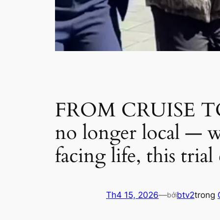
FROM CRUISE TO
no longer local — w
facing life, this tri
Th4 15, 2026
—
btv2
trong
bởi