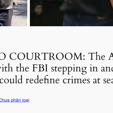
 COURTROOM: The Anna
ith the FBI stepping in an
al could redefine crimes at 
Chưa phân loại