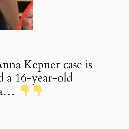
 Kepner case is
d a 16-year-old
sea…