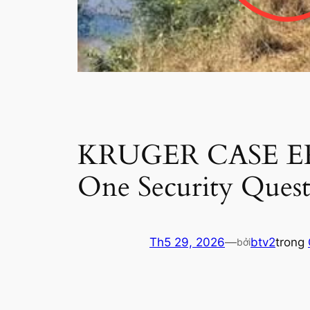
KRUGER CASE ERU
One Security Ques
Th5 29, 2026
—
btv2
trong
bởi