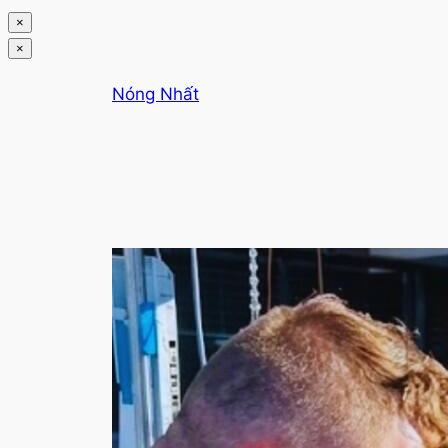
×
×
Chuyển
Nóng Nhất
đến
phần
nội
dung