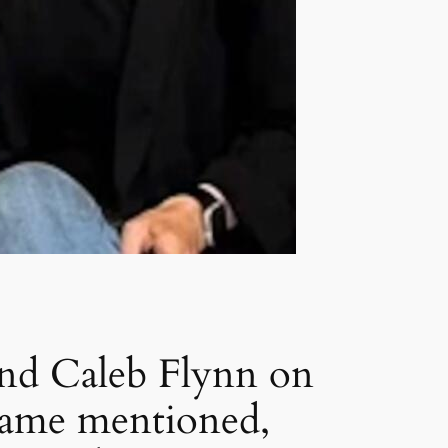
and Caleb Flynn on
 name mentioned,