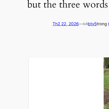
but the three word
Th2 22, 2026
—
btv5
trong
bởi